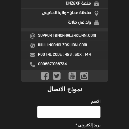
منصة DNZ2XP
سلطنة عمان - ولاية المضيبي
ولد في صلالة
SUPPORT@NOAHALZAKWANI.COM
WWW.NOAHALZAKWANI.COM
POSTAL CODE : 423 , BOX : 144
0096879186734
نموذج الاتصال
الاسم
بريد إلكتروني
*