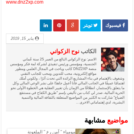
www.dnz2xp.com
فيسبوك
تويتر
يناير 15, 2019
الكاتب
نوح الزكواني
الاسم: نوح الزكواني البالغ من العمر 25 سنة عُماني
الجنسية، ومؤسس ورئيس تنفيذي لشركة لمة فكر ومؤسس
منصة DNZ2XP كاتب وباحث في المجال العلمي ومطور
مواقع إلكترونية، محب للتدوين ومحب للجانب التقني
وشغوف بالإهتمام في بناء المشاريع الرائدة التي تحدث أثرًا ، ولكوني أملك
اهتمامًا عميقًا في الجانب المالي فأنا أعمل جاهدًا على نشر الوعي المالي وكل
ما يتعلق بالإستثمار، انطلاقًا من الإيمان بأن تغيير العقلية هي الخطوة الأولى نحو
الحرية المالية، صدر لي كتاب من تأليفي بإسم "طريق الكفاح في مستنقع
الضياع" شاركت به الكثير من المواضيع المتعلقة بالثقافة المالية والتنمية
البشرية، لدي إهتماماتي الاخرى ...
مواضيع
مشابهة
ﻣﻮﻣﻴﺎﺀ " ﺁﻣﻦ ﺭﻉ " الملعونة