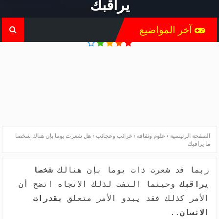
يراقبك
آخر المواضيع
الصفحة الرئيسية
›
علوم وثقافة
›
غرائب وعجائب
›
هل شعرت يوما بإن هناك شخصا
ما يراقبك
ربما قد شعرت ذات يوما بإن هنالك
شخصا
يراقبك
وحينما التفت لذلك الاتجاه اتضح أن
الأمر كذلك فقد يبدو الأمر متعلق
بقدرات
الانسان
..