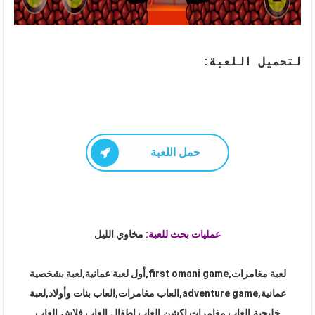
لتحميل اللعبة:
حمل اللعبة
عمليات بحث للعبة:
مخاوي الليل
لعبة مغامرات,first omani game,أول لعبة عمانية,لعبة بشخصية
عمانية,adventure game,العاب مغامرات,العاب بنات وأولاد,لعبة
خليجية,العاب مغامرات اكشن,العاب اطفال,العاب فلاش,العاب