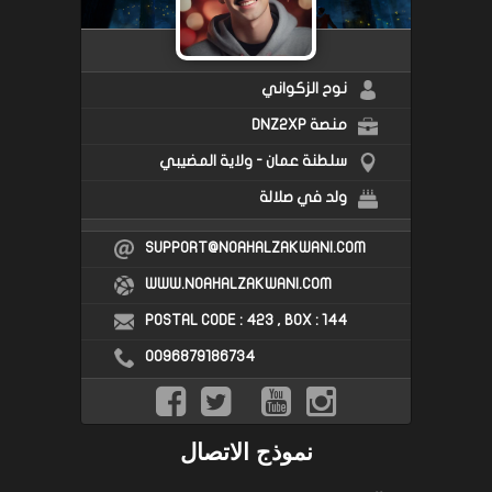
نوح الزكواني
منصة DNZ2XP
سلطنة عمان - ولاية المضيبي
ولد في صلالة
SUPPORT@NOAHALZAKWANI.COM
WWW.NOAHALZAKWANI.COM
POSTAL CODE : 423 , BOX : 144
0096879186734
نموذج الاتصال