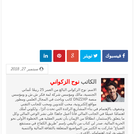
فيسبوك
تويتر
سبتمبر 27, 2018
الكاتب
نوح الزكواني
الاسم: نوح الزكواني البالغ من العمر 25 ربيعًا عُماني
الجنسية، مالك ومؤسس شركة لمة فكر ش.ش.و ومؤسس
منصة DNZ2XP كاتب وباحث في المجال العلمي ومطور
مواقع إلكترونية، محب للتدوين ومحب للجانب التقني
وشغوف بالإهتمام في بناء المشاريع الرائدة التي تحدث أثرًا ، ولكوني أملك
اهتمامًا عميقًا في الجانب المالي فأنا أعمل جاهدًا على نشر الوعي المالي وكل
ما يتعلق بالإستثمار، انطلاقًا من الإيمان بأن تغيير العقلية هي الخطوة الأولى نحو
الحرية المالية، صدر لي كتاب من تأليفي بإسم "طريق الكفاح في مستنقع
الضياع" شاركت به الكثير من المواضيع المتعلقة بالثقافة المالية والتنمية
البشرية، لدي إهتماماتي الاخرى ...