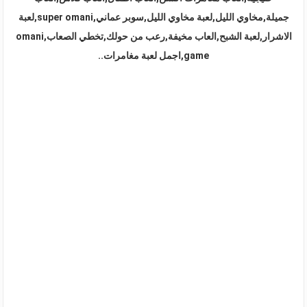
جميلة,مخاوي الليل,لعبة مخاوي الليل,سوبر عماني,super omani,لعبة
الاشرار,لعبة الشبح,العاب مخيفة,رعب من حولك,تخطي الصعاب,omani
game,اجمل لعبة مغامرات..