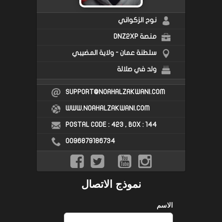
نوح الزكواني
منصة DNZ2XP
سلطنة عمان - ولاية المضيبي
ولد في صلالة
SUPPORT@NOAHALZAKWANI.COM
WWW.NOAHALZAKWANI.COM
POSTAL CODE : 423 , BOX : 144
0096879186734
نموذج الاتصال
الاسم